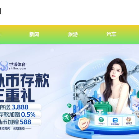
口
乐
新闻
旅游
汽车