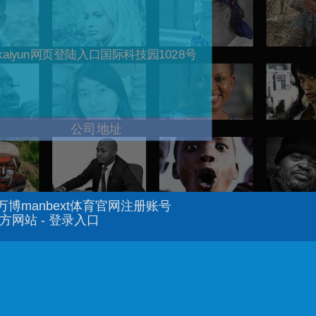
kaiyun网页登陆入口国际科技园1028号
公司地址
 万博manbext体育官网注册账号
·官方网站 - 登录入口