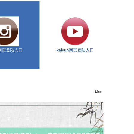
un网页登陆入口
kaiyun网页登陆入口
More