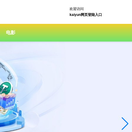
欢迎访问
kaiyun网页登陆入口
电影